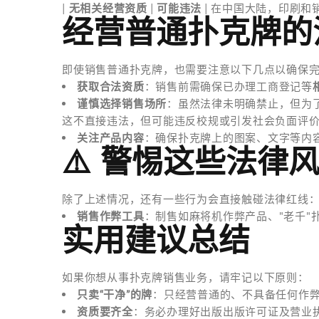
|
无相关经营资质
|
可能违法
| 在中国大陆，印刷
经营普通扑克牌的
即使销售普通扑克牌，也需要注意以下几点以确保
获取合法资质
：销售前需确保已办理工商登记等
谨慎选择销售场所
：虽然法律未明确禁止，但为
这不直接违法，但可能违反校规或引发社会负面评
关注产品内容
：确保扑克牌上的图案、文字等内
⚠️ 警惕这些法律
除了上述情况，还有一些行为会直接触碰法律红线
销售作弊工具
：制售如麻将机作弊产品、"老千"
实用建议总结
如果你想从事扑克牌销售业务，请牢记以下原则：
只卖“干净”的牌
：只经营普通的、不具备任何作
资质要齐全
：务必办理好出版出版许可证及营业