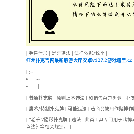
| 销售情形 | 是否违法 | 法律依据/说明 |
红龙扑克官网最新版游大厅安卓v107.2游戏哪里.cc
| :--
| :--
| : |
|
普通扑克牌
|
原则上不违法
| 和销售菜刀类似，扑
|
魔术/特制扑克牌
|
可能违法
| 若商品被用作
赌博作
|
"老千"/隐形扑克牌
|
违法
| 此类工具专门用于赌
争法》等相关规定。 |