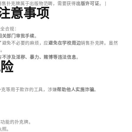
和销售扑克牌属于出版物范畴，需要获得
出版许可证
。 |
注意事项
完全合规：
相关部门审批手续
。
了避免不必要的麻烦，应
避免在学校周边
销售扑克牌。虽然
价。
容
不涉及淫秽、暴力、赌博等违法信息
。
风险
：
扑克等用于欺诈的工具，涉嫌
帮助他人实施诈骗
。
弊功能的扑克牌。
执照。